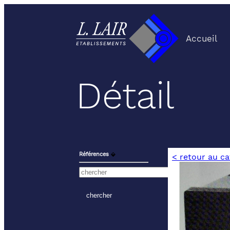
Accueil
Détail
Références
⬙
< retour au c