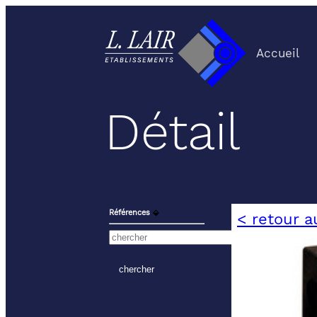
Accueil
Détail
Références
⬙
< retour a