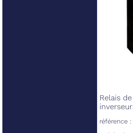
Relais d
inverseur
référence 