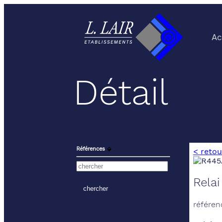
Ac
Détail
Références
⬙
< retou
Relai
référen