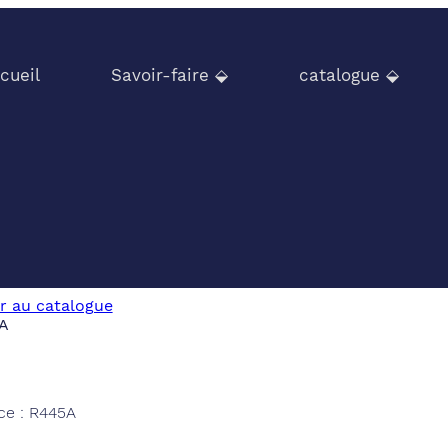
cueil
Savoir-faire ⬙
catalogue ⬙
r au catalogue
ce : R445A