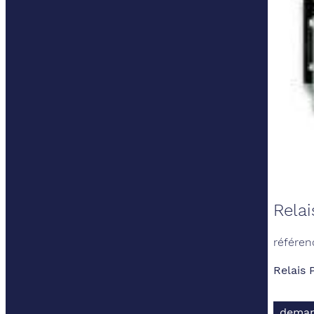
Rela
référen
Relais 
deman