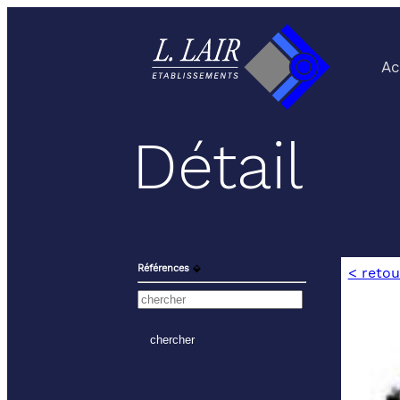
Ac
Détail
Références
⬙
< retou