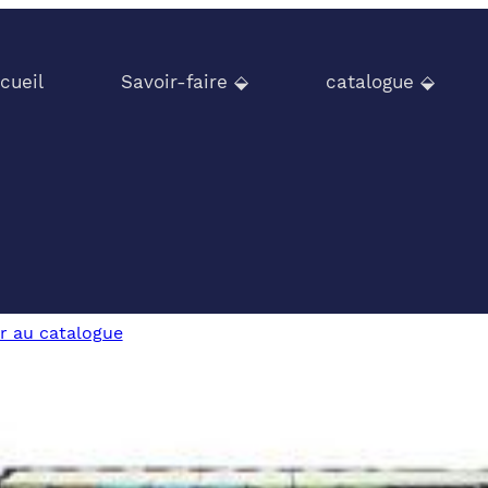
cueil
Savoir-faire ⬙
catalogue ⬙
r au catalogue