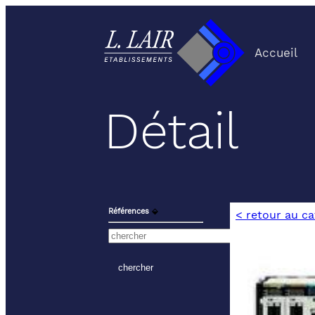
Accueil
Détail
Références
⬙
< retour au c