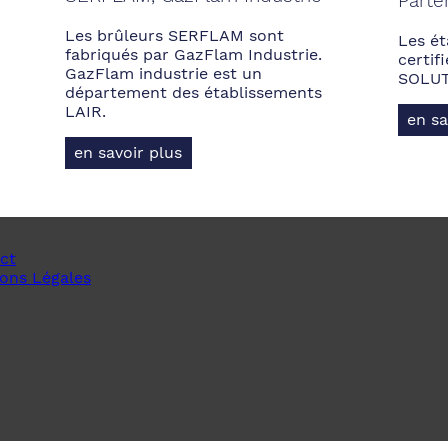
Parte
Les brûleurs SERFLAM sont
Les ét
fabriqués par GazFlam Industrie.
certi
GazFlam industrie est un
SOLUT
département des établissements
LAIR.
en sa
en savoir plus
ct
ons Légales