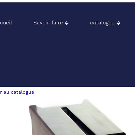
cueil
Savoir-faire ⬙
catalogue ⬙
r au catalogue