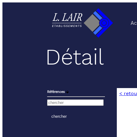
Ac
Détail
Références
⬙
< retou