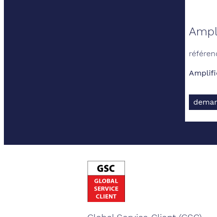
Ampli
référen
Amplifi
deman