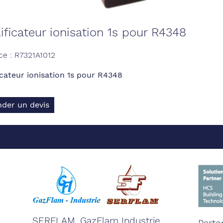
ficateur ionisation 1s pour R4348
ce : R7321A1012
cateur ionisation 1s pour R4348
der un devis
SERFLAM, GazFlam Industrie