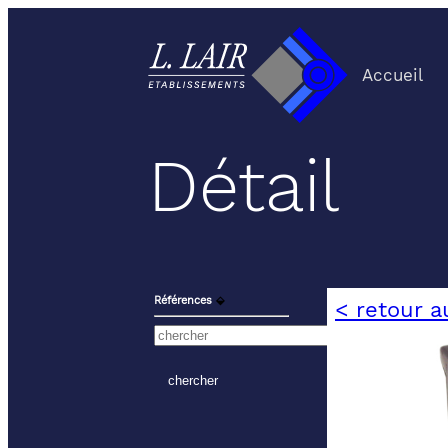
Accueil
Détail
Références
⬙
< retour a