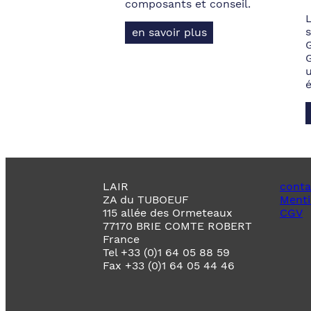
composants et conseil.
s
en savoir plus
LAIR
conta
ZA du TUBOEUF
Menti
115 allée des Ormeteaux
CGV
77170 BRIE COMTE ROBERT
France
Tel +33 (0)1 64 05 88 59
Fax +33 (0)1 64 05 44 46