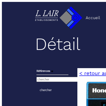
Accueil
Détail
Références
⬙
< retour a