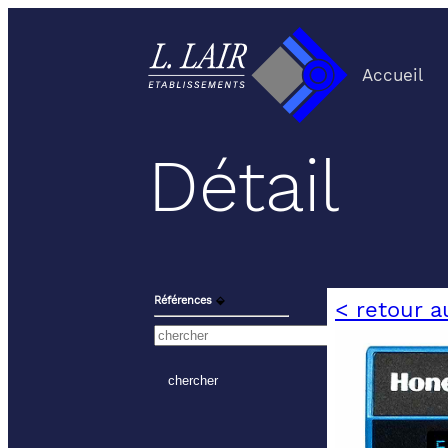
Accueil
Détail
Références
⬙
< retour a