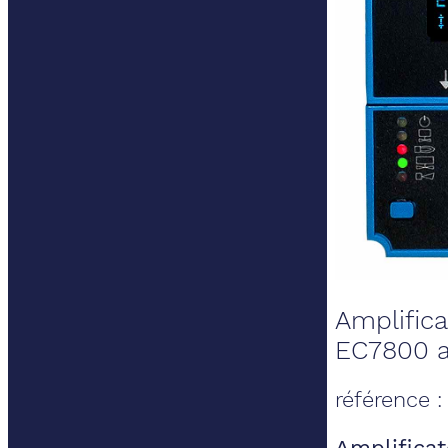
Amplifica
EC7800 a
référence 
Amplifica