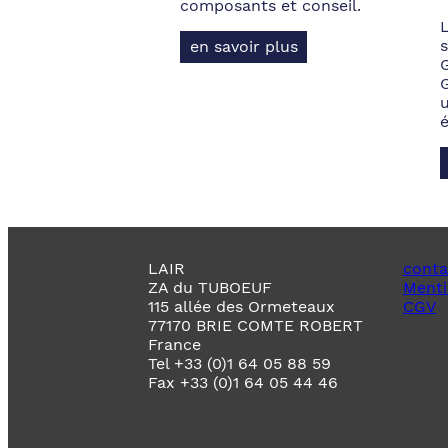
composants et conseil.
s
en savoir plus
LAIR
conta
ZA du TUBOEUF
Menti
115 allée des Ormeteaux
CGV
77170 BRIE COMTE ROBERT
France
Tel +33 (0)1 64 05 88 59
Fax +33 (0)1 64 05 44 46