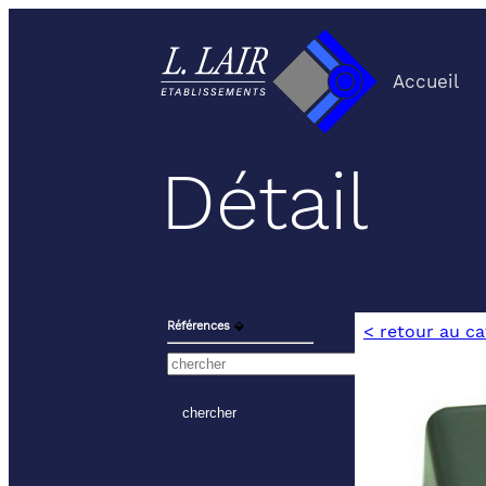
Accueil
Détail
Références
⬙
< retour au c