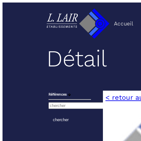
Accueil
Détail
Références
⬙
< retour a