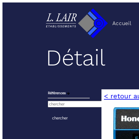
Accueil
Détail
Références
⬙
< retour a