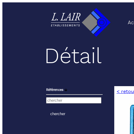
Ac
Détail
Références
⬙
< retou