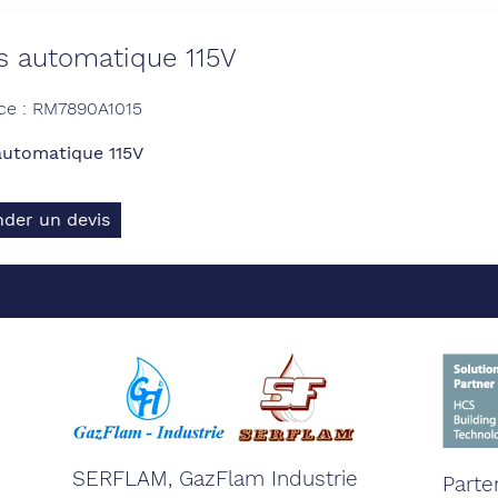
is automatique 115V
ce : RM7890A1015
automatique 115V
der un devis
SERFLAM, GazFlam Industrie
Parte