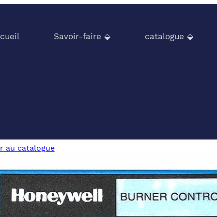
cueil
Savoir-faire ⬙
catalogue ⬙
r au catalogue