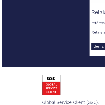
Rela
référen
Relais 
deman
Global Service Client (GSC).