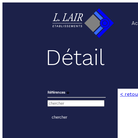
Ac
Détail
Références
⬙
< retou