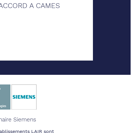
RACCORD A CAMES
naire Siemens
ablissements LAIR sont