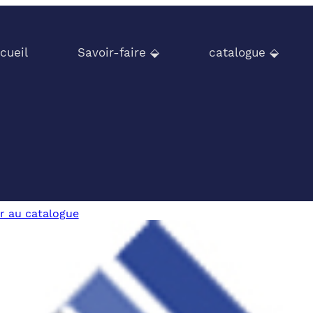
cueil
Savoir-faire ⬙
catalogue ⬙
r au catalogue