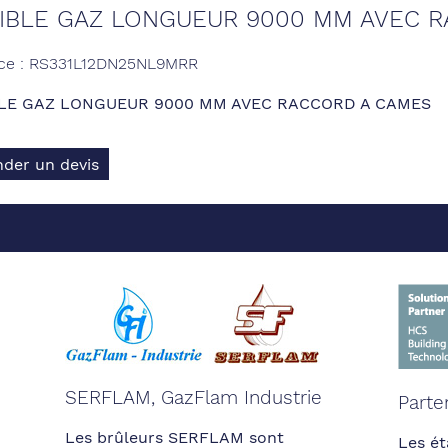
IBLE GAZ LONGUEUR 9000 MM AVEC 
nce : RS331L12DN25NL9MRR
BLE GAZ LONGUEUR 9000 MM AVEC RACCORD A CAMES
der un devis
SERFLAM, GazFlam Industrie
Parte
Les brûleurs SERFLAM sont
Les ét