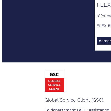
FLEX
référe
FLEXI
deman
Global Service Client (GSC).
Le departement GSC : assistance