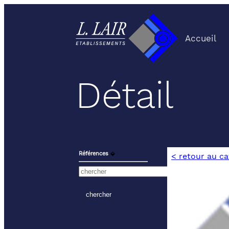
Accueil
Détail
Références
⬙
< retour au c