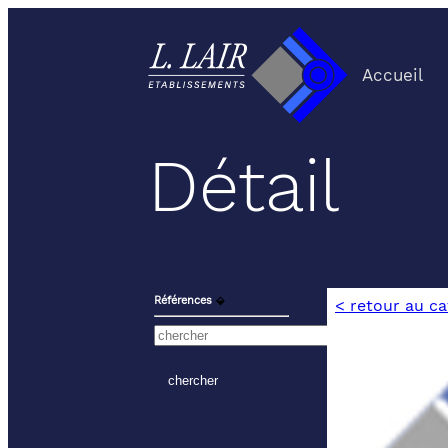
Accueil
Détail
Références
⬙
< retour au c