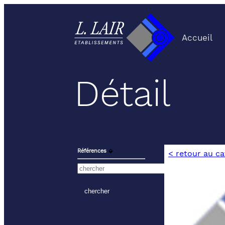
Accueil
Détail
Références
⬙
< retour au c