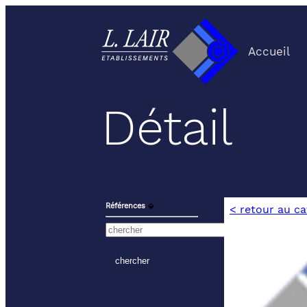
Accueil
Détail
Références
⬙
< retour au c