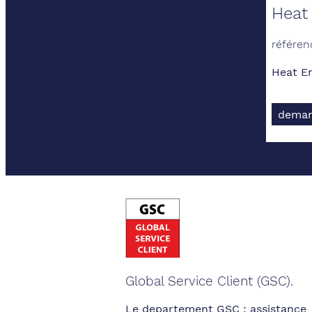
Heat
référen
Heat E
deman
Global Service Client (GSC).
Le departement GSC : assistance