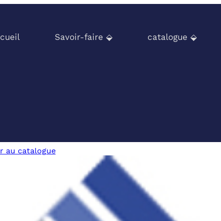
cueil
Savoir-faire ⬙
catalogue ⬙
r au catalogue