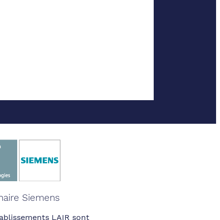
naire Siemens
ablissements LAIR sont