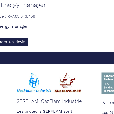
 Energy manager
ce : RVA65.643/109
nergy manager
der un devis
SERFLAM, GazFlam Industrie
Parte
Les brûleurs SERFLAM sont
Les ét