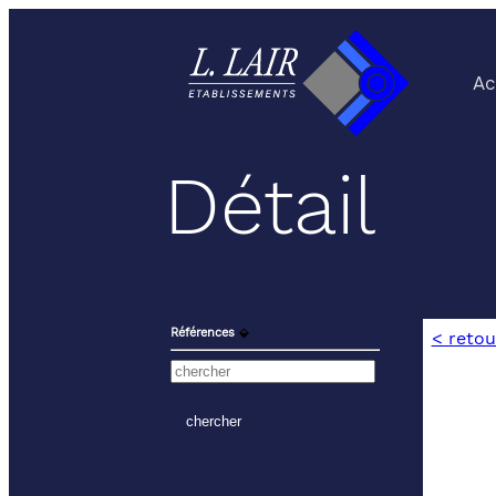
Ac
Détail
Références
⬙
< retou