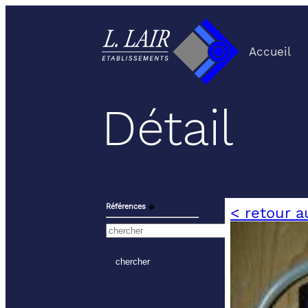
Accueil
Détail
Références
⬙
< retour a