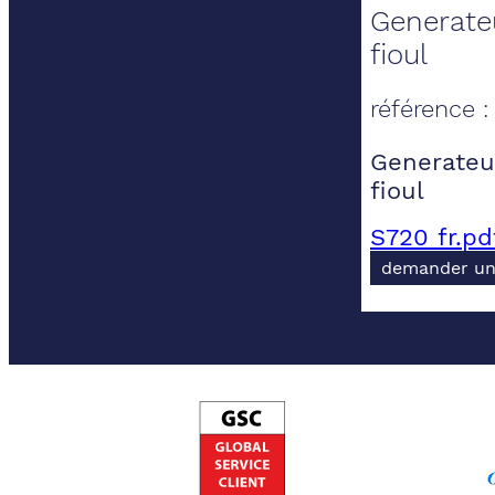
Generateu
fioul
référence 
Generateur
fioul
S720 fr.pd
demander un