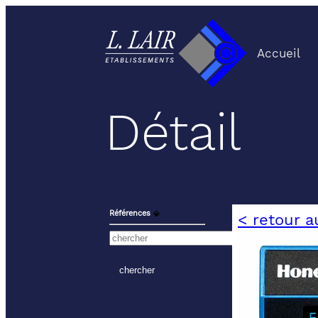
Accueil
Détail
Références
⬙
< retour a