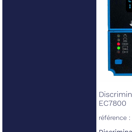
Discrimin
EC7800
référence 
Discrimina