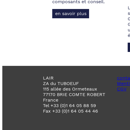
composants et conseil.
s
en savoir plus
LAIR
conta
ZA du TUBOEUF
Menti
115 allée des Ormeteaux
CGV
77170 BRIE COMTE ROBERT
France
Tel +33 (0)1 64 05 88 59
Fax +33 (0)1 64 05 44 46