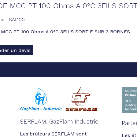
E MCC PT 100 Ohms A 0°C 3FILS SOR
ce : SAI.100
MCC PT 100 Ohms A 0°C 3FILS SORTIE SUR 3 BORNES
der un devis
SERFLAM, GazFlam Industrie
Parte
Les brûleurs SERFLAM sont
Les ét