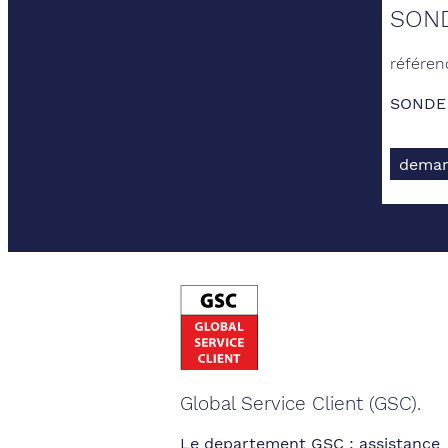
SOND
référen
SONDE 
deman
Global Service Client (GSC).
Le departement GSC : assistance