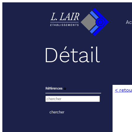
Ac
Détail
Références
⬙
< retou