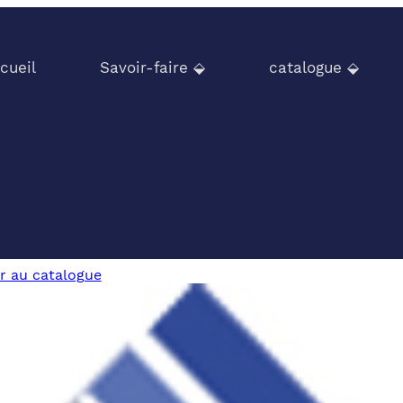
cueil
Savoir-faire ⬙
catalogue ⬙
r au catalogue