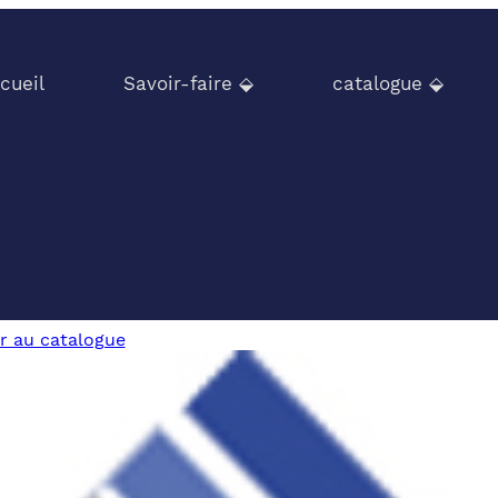
cueil
Savoir-faire ⬙
catalogue ⬙
r au catalogue