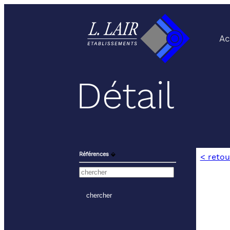
Ac
Détail
Références
⬙
< retou