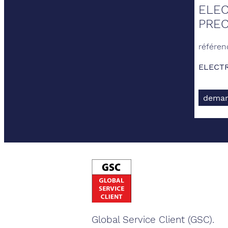
ELEC
PRE
référen
ELECTR
deman
Global Service Client (GSC).