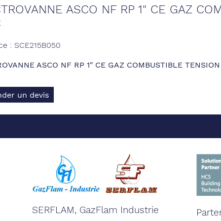
TROVANNE ASCO NF RP 1" CE GAZ COM
C
ce : SCE215B050
OVANNE ASCO NF RP 1" CE GAZ COMBUSTIBLE TENSION
der un devis
SERFLAM, GazFlam Industrie
Parte