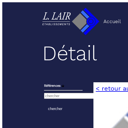
Accueil
Détail
Références
⬙
< retour a