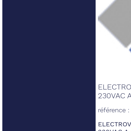
ELECTROV
230VAC A
référence 
ELECTROVA