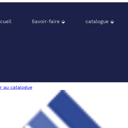
cueil
Savoir-faire ⬙
catalogue ⬙
r au catalogue