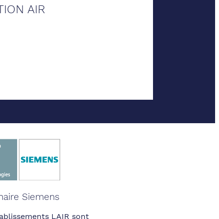
ION AIR
naire Siemens
ablissements LAIR sont