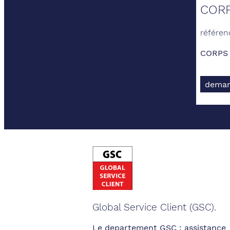
CORP
référe
CORPS 
deman
Global Service Client (GSC).
Le departement GSC : assistance