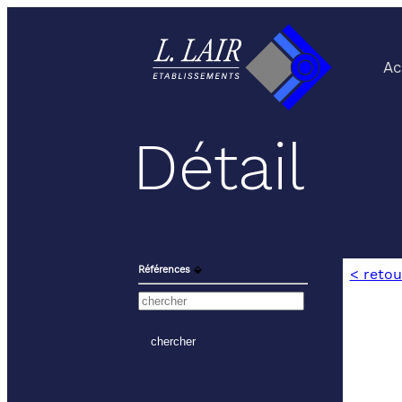
Ac
Détail
Références
⬙
< retou