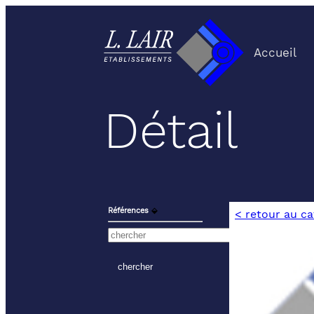
Accueil
Détail
Références
⬙
< retour au c