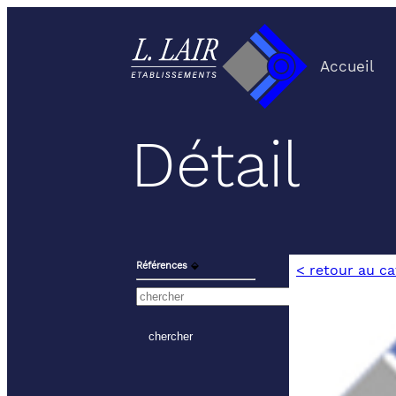
Accueil
Détail
Références
⬙
< retour au c