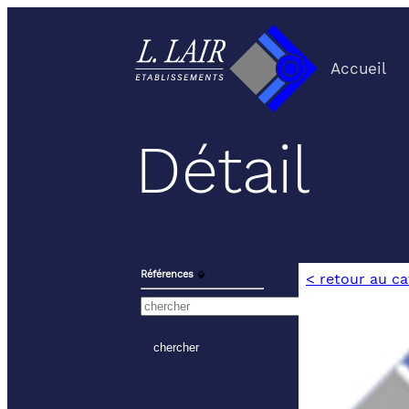
Accueil
Détail
Références
⬙
< retour au c