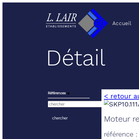
Accueil
Détail
Références
⬙
< retour a
Moteur re
référence :