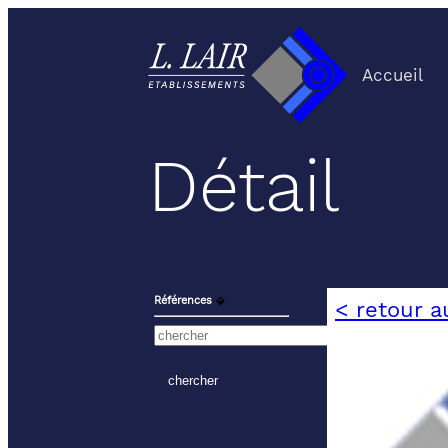
Accueil
Détail
Références
⬙
< retour a