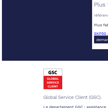
Plus 
référen
Plus fa
SKP50 
deman
Global Service Client (GSC).
Le departement GSC : assistance