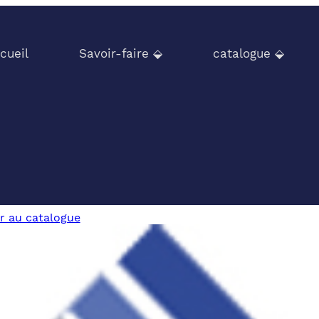
cueil
Savoir-faire ⬙
catalogue ⬙
r au catalogue