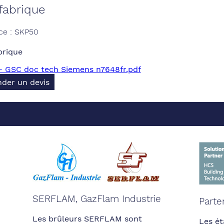
fabrique
ce : SKP50
brique
- GSC doc tech Siemens n7648fr.pdf
der un devis
SERFLAM, GazFlam Industrie
Parte
Les brûleurs SERFLAM sont
Les ét