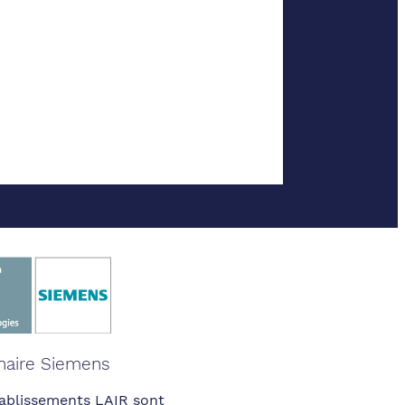
naire Siemens
ablissements LAIR sont