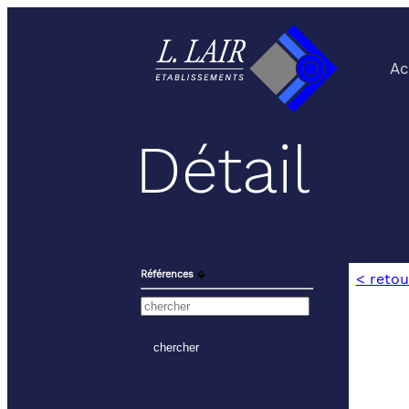
Ac
Détail
Références
⬙
< retou