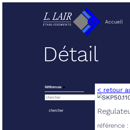
Accueil
Détail
Références
⬙
< retour a
Regulateu
référence 