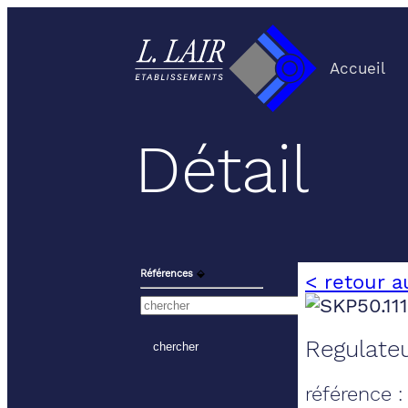
Accueil
Détail
Références
⬙
< retour a
Regulateu
référence :