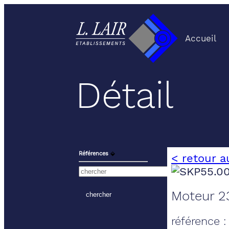
Accueil
Détail
Références
⬙
< retour a
Moteur 23
référence 