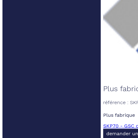
Plus fabr
référence : SK
Plus fabrique
SKP70 - GSC d
demander un