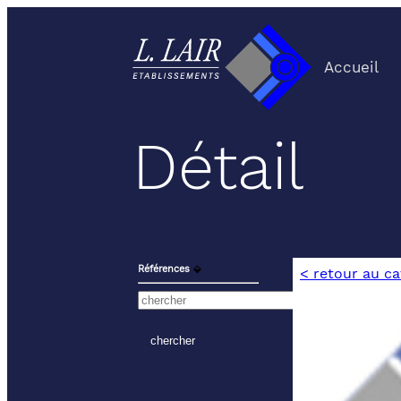
Accueil
Détail
Références
⬙
< retour au c