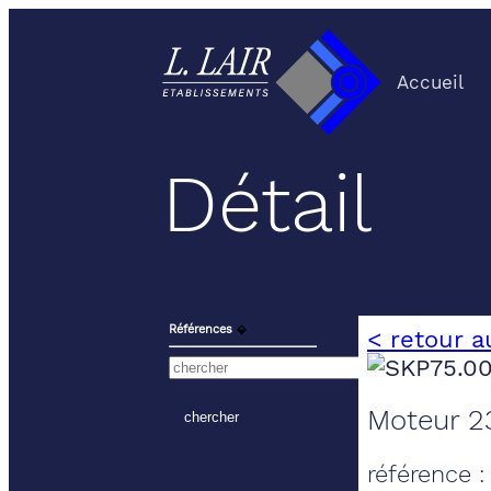
Accueil
Détail
Références
⬙
< retour a
Moteur 23
référence 