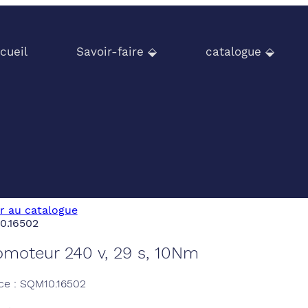
cueil
Savoir-faire ⬙
catalogue ⬙
r au catalogue
omoteur 240 v, 29 s, 10Nm
ce : SQM10.16502