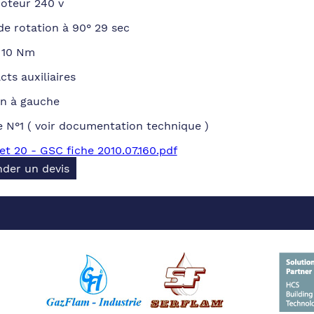
oteur 240 v
e rotation à 90° 29 sec
 10 Nm
cts auxiliaires
on à gauche
 N°1 ( voir documentation technique )
t 20 - GSC fiche 2010.07.160.pdf
der un devis