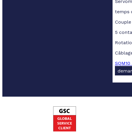
Servom
temps d
Couple
5 conta
Rotati
Câblage
SQM10 e
deman