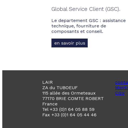
Global Service Client (GSC).
Le departement GSC : assistance
technique, fourniture de
composants et conseil.
en savoir plus
LAIR
conta
ZA du TUBOEUF
Menti
115 allée des Ormeteaux
CGV
77170 BRIE COMTE ROBERT
France
Tel +33 (0)1 64 05 88 59
Fax +33 (0)1 64 05 44 46