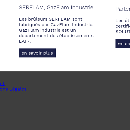
SERFLAM, GazFlam Industrie
Parte
Les brûleurs SERFLAM sont
Les ét
fabriqués par GazFlam Industrie.
certi
GazFlam industrie est un
SOLUT
département des établissements
LAIR.
en sa
en savoir plus
ct
ons Légales