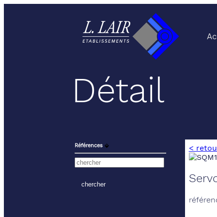
Ac
Détail
Références
⬙
< retou
Serv
référen