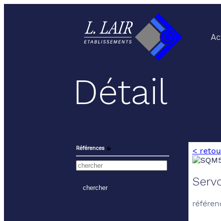
Ac
Détail
Références
⬙
< retou
Serv
référen