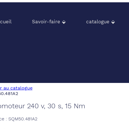
cueil
Savoir-faire ⬙
catalogue ⬙
r au catalogue
omoteur 240 v, 30 s, 15 Nm
ce : SQM50.481A2