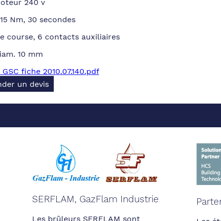
oteur 240 v
 15 Nm, 30 secondes
de course, 6 contacts auxiliaires
diam. 10 mm
GSC fiche 2010.07.140.pdf
der un devis
SERFLAM, GazFlam Industrie
Parte
Les brûleurs SERFLAM sont