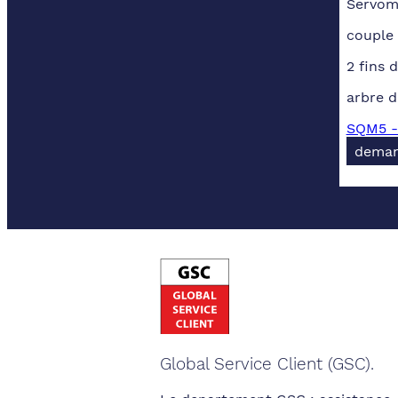
Servom
couple
2 fins 
arbre 
SQM5 - 
deman
Global Service Client (GSC).