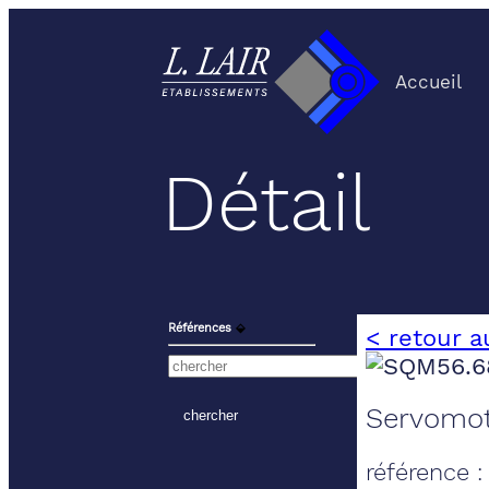
Accueil
Détail
Références
⬙
< retour a
Servomot
référence 