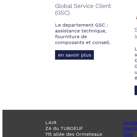
Global Service Client
(GSC).
Le departement GSC :
assistance technique,
fourniture de
composants et conseil.
s
en savoir plus
LAIR
conta
ZA du TUBOEUF
Menti
115 allée des Ormeteaux
CGV