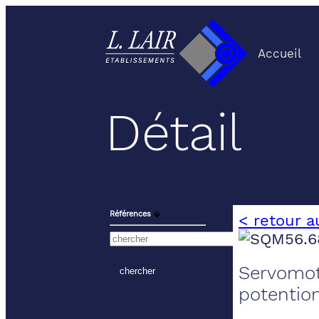
Accueil
Détail
Références
⬙
< retour a
Servomot
potentio