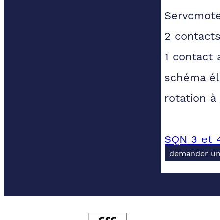
Servomoteu
2 contacts
1 contact a
schéma él
rotation à
SQN 3 et 
demander un