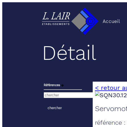
Accueil
Détail
Références
⬙
< retour a
Servomote
référence 