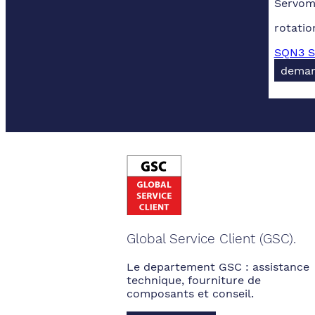
Servomo
rotatio
SQN3 S
deman
Global Service Client (GSC).
Le departement GSC : assistance
technique, fourniture de
composants et conseil.