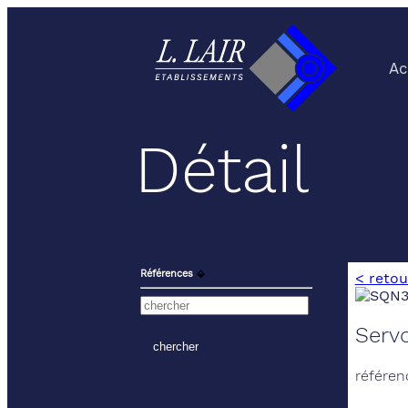
Ac
Détail
Références
⬙
< retou
Servo
référen