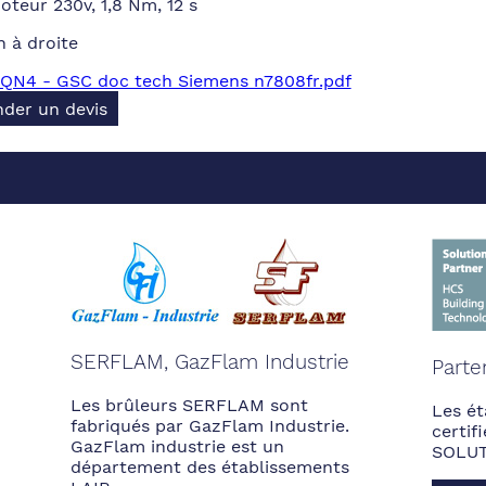
teur 230v, 1,8 Nm, 12 s
n à droite
QN4 - GSC doc tech Siemens n7808fr.pdf
der un devis
SERFLAM, GazFlam Industrie
Parte
Les brûleurs SERFLAM sont
Les ét
fabriqués par GazFlam Industrie.
certi
GazFlam industrie est un
SOLUT
département des établissements