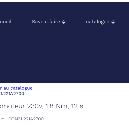
cueil
Savoir-faire ⬙
catalogue ⬙
r au catalogue
moteur 230v, 1,8 Nm, 12 s
ce : SQN31.221A2700