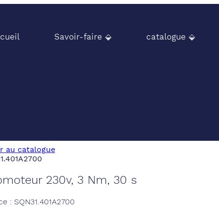
cueil
Savoir-faire ⬙
catalogue ⬙
r au catalogue
omoteur 230v, 3 Nm, 30 s
ce : SQN31.401A2700