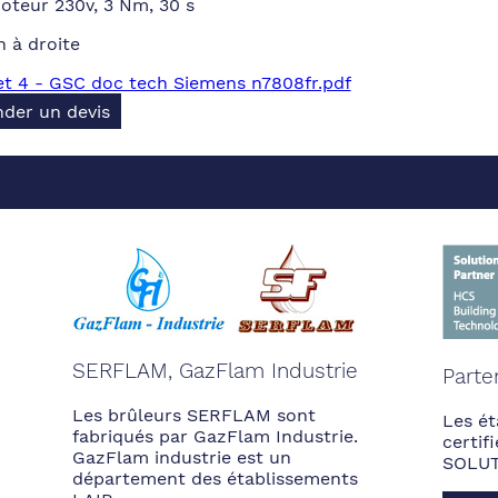
teur 230v, 3 Nm, 30 s
n à droite
t 4 - GSC doc tech Siemens n7808fr.pdf
der un devis
SERFLAM, GazFlam Industrie
Parte
Les brûleurs SERFLAM sont
Les ét
fabriqués par GazFlam Industrie.
certi
GazFlam industrie est un
SOLUT
département des établissements