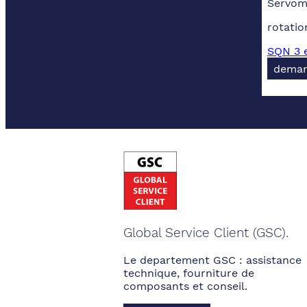
Servomo
rotatio
SQN 3 e
deman
Global Service Client (GSC).
Le departement GSC : assistance
technique, fourniture de
composants et conseil.