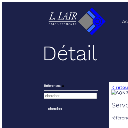
Ac
Détail
Références
⬙
< retou
Serv
référen