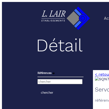
Ac
Détail
Références
⬙
< retou
Serv
référen