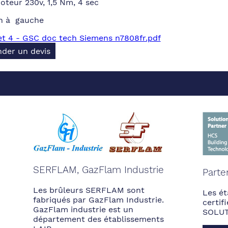
teur 230v, 1,5 Nm, 4 sec
on à gauche
t 4 - GSC doc tech Siemens n7808fr.pdf
der un devis
SERFLAM, GazFlam Industrie
Parte
Les brûleurs SERFLAM sont
Les ét
fabriqués par GazFlam Industrie.
certi
GazFlam industrie est un
SOLUT
département des établissements