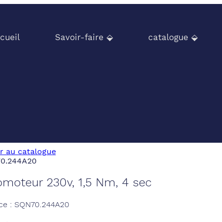
cueil
Savoir-faire ⬙
catalogue ⬙
r au catalogue
omoteur 230v, 1,5 Nm, 4 sec
ce : SQN70.244A20