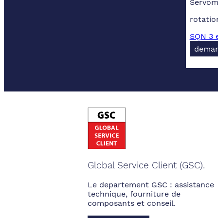
Servomo
rotati
SQN 3 e
deman
Global Service Client (GSC).
Le departement GSC : assistance
technique, fourniture de
composants et conseil.