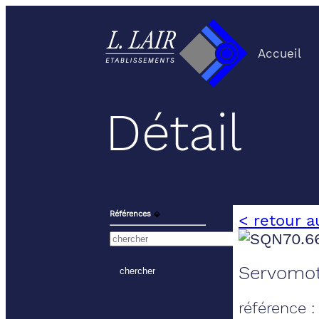
Accueil
Détail
Références
⬙
< retour a
Servomot
référence 