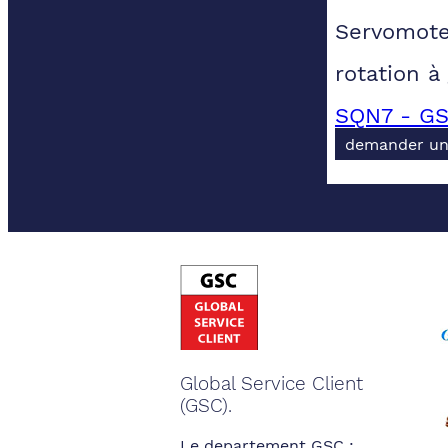
Servomote
rotation à
SQN7 - GS
demander un
Global Service Client
(GSC).
Le departement GSC :