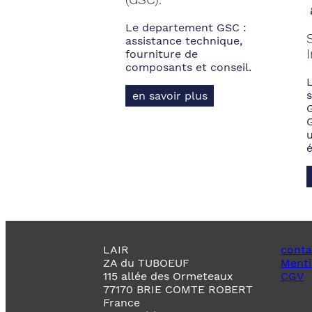
Le departement GSC :
assistance technique,
fourniture de
composants et conseil.
s
en savoir plus
LAIR
conta
ZA du TUBOEUF
Menti
115 allée des Ormeteaux
CGV
77170 BRIE COMTE ROBERT
France