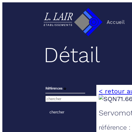
Accueil
Détail
Références
⬙
< retour a
Servomot
référence 