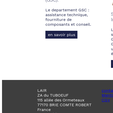
Le departement GSC :
assistance technique,
fourniture de
composants et conseil.
s
en savoir plus
LAIR
conta
ZA du TUBOEUF
Menti
115 allée des Ormeteaux
CGV
77170 BRIE COMTE ROBERT
France