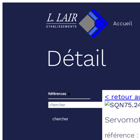
Accueil
Détail
Références
⬙
< retour a
Servomote
référence 