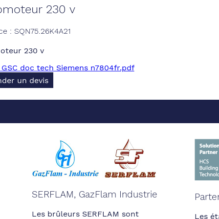
omoteur 230 v
ce : SQN75.26K4A21
oteur 230 v
 GSC doc tech Siemens n7804fr.pdf
der un devis
SERFLAM, GazFlam Industrie
Parte
Les brûleurs SERFLAM sont
Les ét