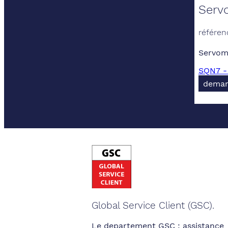
Serv
référen
Servom
SQN7 -
deman
Global Service Client (GSC).
Le departement GSC : assistance