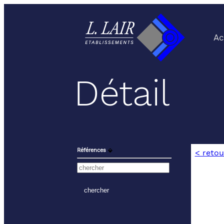
Ac
Détail
Références
⬙
< retou