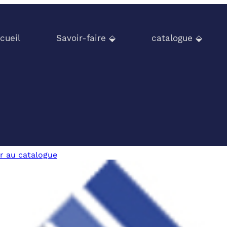
cueil
Savoir-faire ⬙
catalogue ⬙
r au catalogue