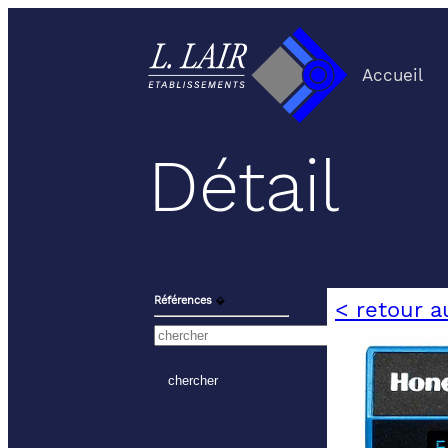
Accueil
Détail
Références
⬙
< retour a