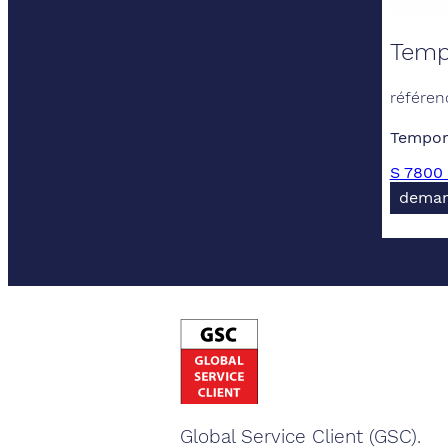
Temp
référen
Tempor
S 7800 
deman
Global Service Client (GSC).