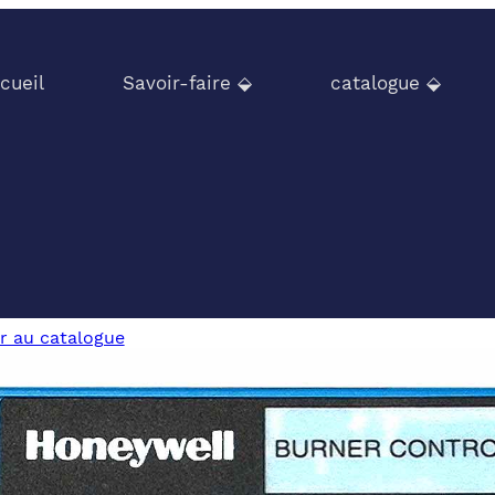
cueil
Savoir-faire ⬙
catalogue ⬙
r au catalogue