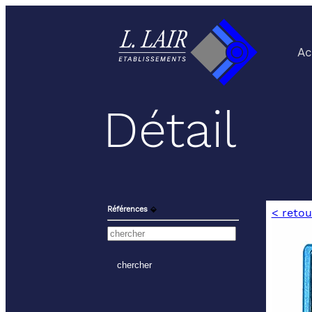
Ac
Détail
Références
⬙
< retou